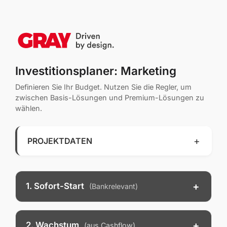
Investitionsplaner: Marketing
Definieren Sie Ihr Budget. Nutzen Sie die Regler, um
zwischen Basis-Lösungen und Premium-Lösungen zu
wählen.
PROJEKTDATEN
Firmenname:
Datum:
1. Sofort-Start
(Bankrelevant)
Ansprechpartner:
E-Mail:
Hosting & Wartung
65 € / Mt.
2. Wachstum
(aus Cashflow)